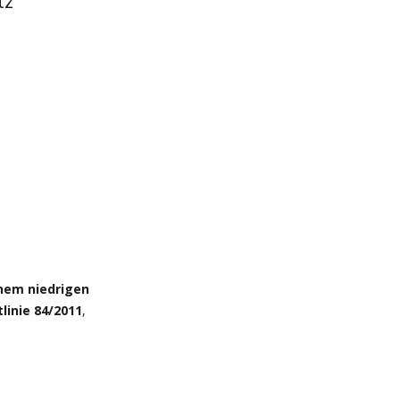
tz
nem niedrigen
linie 84/2011
,