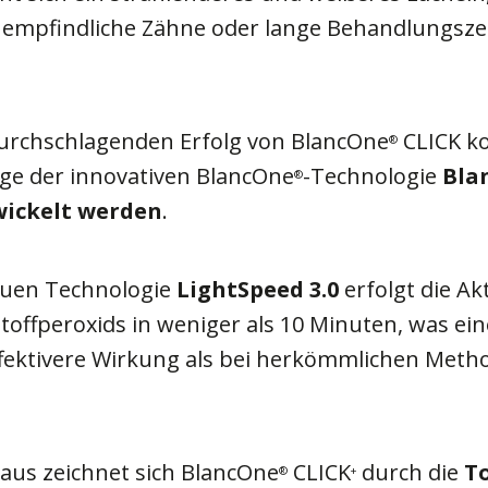
empfindliche Zähne oder lange Behandlungsze
rchschlagenden Erfolg von BlancOne
CLICK k
®
ge der innovativen BlancOne
-Technologie
Bla
®
ickelt werden
.
euen Technologie
LightSpeed 3.0
erfolgt die Ak
offperoxids in weniger als 10 Minuten, was ein
fektivere Wirkung als bei herkömmlichen Meth
aus zeichnet sich BlancOne
CLICK
durch die
T
®
+