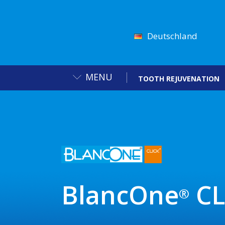
Deutschland
MENU
TOOTH REJUVENATION
BlancOne
CL
®