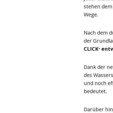
stehen dem 
Wege.
Nach dem du
der Grundla
CLICK
entw
+
Dank der n
des Wasserst
und noch ef
bedeutet.
Darüber hin