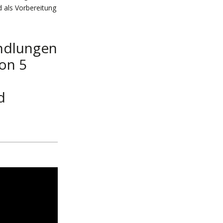
 als Vorbereitung
andlungen
von 5
d