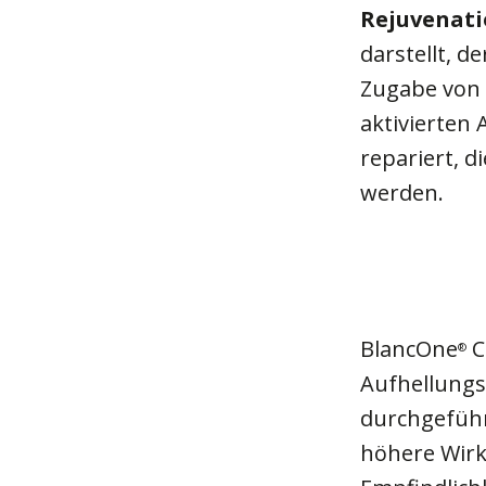
Rejuvenat
darstellt, d
Zugabe von 
aktivierten
repariert, 
werden.
BlancOne
C
®
Aufhellung
durchgeführ
höhere Wirk