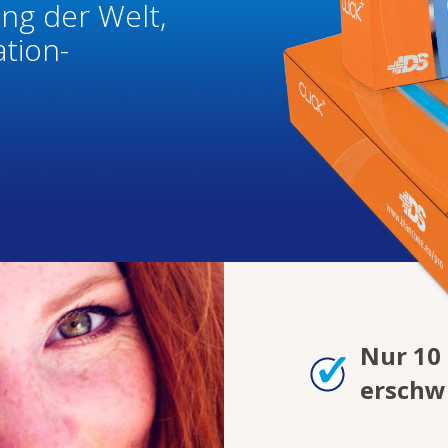
ng der Welt,
ation-
Nur 10
erschw