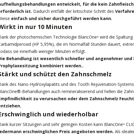
Aufhellungsbehandlungen entwickelt, für die kein Zahnfleisc
erforderlich ist.
Dadurch entfällt der kritischste Schritt des
Verfahr
Weise
einfach und sicher durchgeführt werden kann.
Wirkt in nur 10 Minuten
Dank der photochemischen Technologie BlancOne
wird die Spaltun
®
Carbamidperoxid (HP 5,95%), die im Normalfall Stunden dauert, extre
sodass sie innerhalb weniger Minuten erfolgt.
Die Behandlung ist wesentlich schneller und angenehmer und 
Prophylaxesitzung kombiniert werden..
Stärkt und schützt den Zahnschmelz
Dank des Nano-Hydroxylapatits und des Tooth Rejuvenation-Systems 
BlancOne®-Behandlungen auch remineralisierend und hellen die Zähn
Empfindlichkeit zu verursachen oder dem Zahnschmelz Feucht
entziehen.
Erschwinglich und wiederholbar
Dank kurzer Sitzungen und sehr geringen Kosten kann BlancOne
CLI
®
jedermann erschwinglichen Preis angeboten werden.
Als idealer