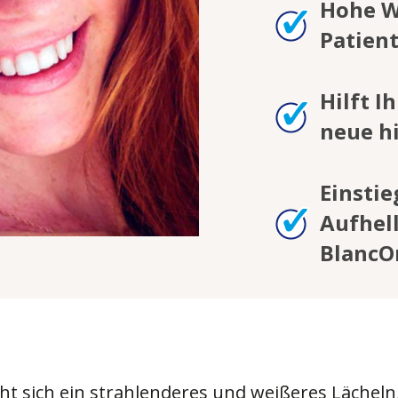
Hohe W
Patien
Hilft I
neue h
Einstie
Aufhel
BlancO
ht sich ein strahlenderes und weißeres Lächeln,