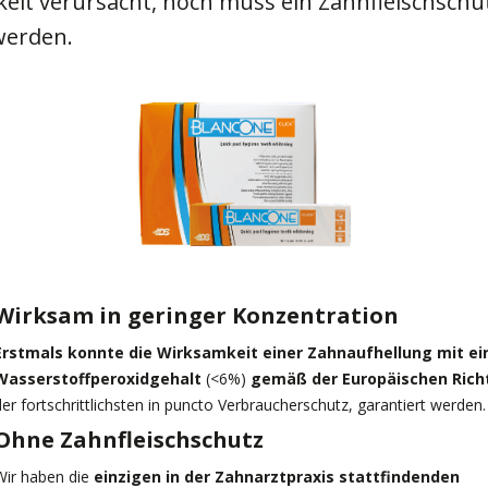
keit verursacht, noch muss ein Zahnfleischschu
werden.
Wirksam in geringer Konzentration
Erstmals konnte die Wirksamkeit einer Zahnaufhellung mit ei
Wasserstoffperoxidgehalt
(<6%)
gemäß der Europäischen Richt
der fortschrittlichsten in puncto Verbraucherschutz, garantiert werden.
Ohne Zahnfleischschutz
Wir haben die
einzigen in der Zahnarztpraxis stattfindenden