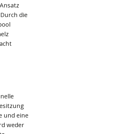
 Ansatz
 Durch die
pool
elz
macht
nelle
esitzung
e und eine
ird weder