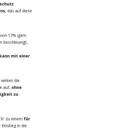
hschutz
ens
, das auf diese
g von 17% igem
m beschleunigt,
kann mit einer
wirken die
e auf,
ohne
igkeit zu
CK
zu einem
für
+
 Einstieg in die