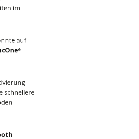
iten im
onnte auf
ncOne
®
tivierung
e schnellere
oden
ooth