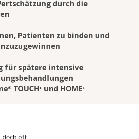
ertschätzung durch die
ten
hnen, Patienten zu binden und
inzuzugewinnen
g für spätere intensive
lungsbehandlungen
ne
TOUCH
und HOME
®
+
+
 doch oft