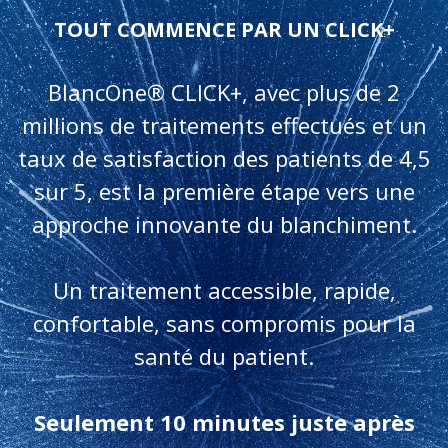
TOUT COMMENCE PAR UN CLICK+
BlancOne® CLICK+, avec plus de 2
millions de traitements effectués et un
taux de satisfaction des patients de 4,5
sur 5, est la première étape vers une
approche innovante du blanchiment.
Un traitement accessible, rapide,
confortable, sans compromis pour la
santé du patient.
Seulement 10 minutes juste après