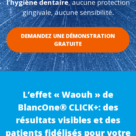
l’hygiène dentaire
, aucune protection
gingivale, aucune sensibilité.
DEMANDEZ UNE DÉMONSTRATION
GRATUITE
L’effet « Waouh » de
BlancOne® CLICK+: des
résultats visibles et des
patients fidélisés pour votre