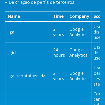
– De criação de perfis de terceiros
Name
Time
Company
Scop
Used 
2
Google
_ga
disti
years
Analytics
users
Used 
24
Google
_gid
disti
hours
Analytics
users
Used 
2
Google
persi
_ga_<container-id>
years
Analytics
sessi
state
Conta
camp
relat