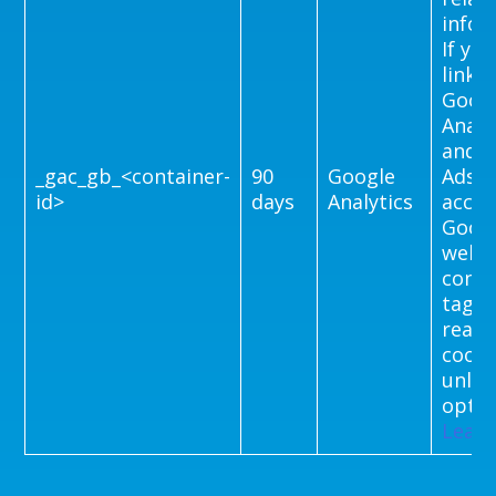
infor
If yo
linke
Goog
Analy
and 
_gac_gb_<container-
90
Google
Ads
id>
days
Analytics
accou
Googl
websi
conve
tags w
read 
cooki
unles
opt-o
Lear