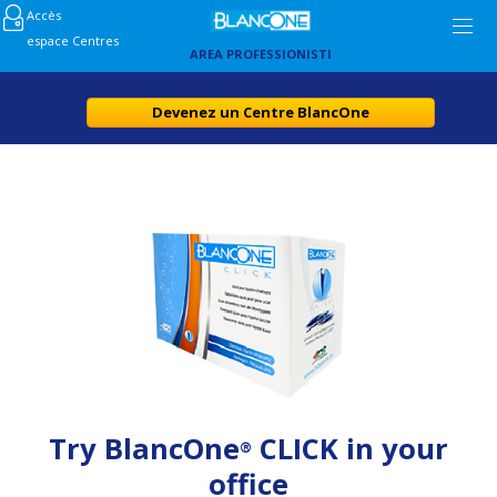
Accès
espace Centres
AREA PROFESSIONISTI
Devenez un Centre BlancOne
Try BlancOne
CLICK in your
®
office