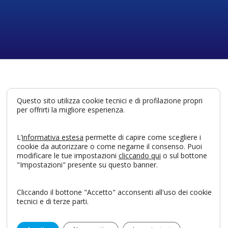
Questo sito utilizza cookie tecnici e di profilazione propri
per offrirti la migliore esperienza.
IDS SpA
Via Valletta San Cristoforo, 28/10
L’
informativa estesa
permette di capire come scegliere i
17100 Savona – Italy
cookie da autorizzare o come negarne il consenso. Puoi
helpdesk@blancone.eu
modificare le tue impostazioni
cliccando qui
o sul bottone
"Impostazioni" presente su questo banner.
Privacy Policy
-
Informativa Cookies
Cliccando il bottone "Accetto" acconsenti all'uso dei cookie
tecnici e di terze parti.