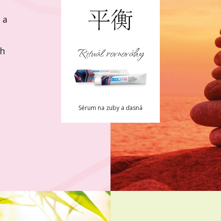
 a
Rituál rovnováhy
ch
Sérum na zuby a ďasná