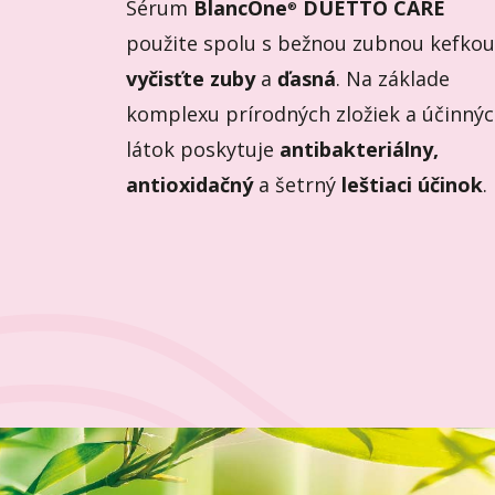
Sérum
BlancOne
DUETTO CARE
®
použite spolu s bežnou zubnou kefkou
vyčisťte zuby
a
ďasná
. Na základe
komplexu prírodných zložiek a účinný
látok poskytuje
antibakteriálny,
antioxidačný
a šetrný
leštiaci účinok
.