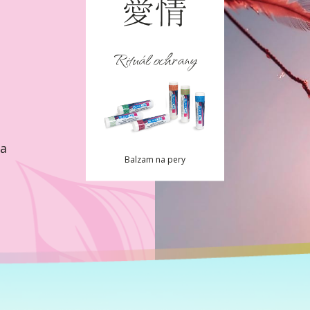
Rituál ochrany
la
Balzam na pery