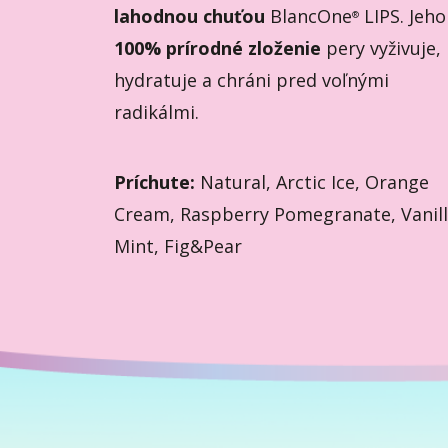
lahodnou chuťou
BlancOne
LIPS. Jeho
®
100% prírodné zloženie
pery vyživuje,
hydratuje a chráni pred voľnými
radikálmi.
Príchute:
Natural, Arctic Ice, Orange
Cream, Raspberry Pomegranate, Vanil
Mint, Fig&Pear