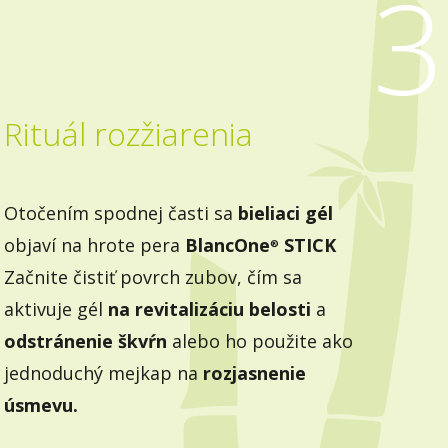
3
Rituál rozžiarenia
Otočením spodnej časti sa
bieliaci gél
objaví na hrote pera
BlancOne
STICK
®
Začnite čistiť povrch zubov, čím sa
aktivuje gél
na revitalizáciu belosti
a
odstránenie škvŕn
alebo ho použite ako
jednoduchý mejkap na
rozjasnenie
úsmevu.