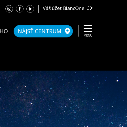
Váš účet BlancOne
ÉHO
NÁJSŤ CENTRUM
MENU