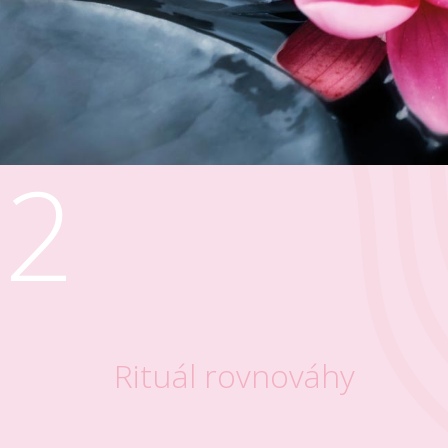
2
Rituál rovnováhy