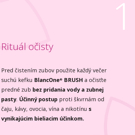
1
Rituál očisty
Pred čistením zubov použite každý večer
suchú kefku
BlancOne
BRUSH
a očisťte
®
predné zub
bez pridania vody a zubnej
pasty
.
Účinný postup
proti škvrnám od
čaju, kávy, ovocia, vína a nikotínu
s
vynikajúcim bieliacim účinkom.