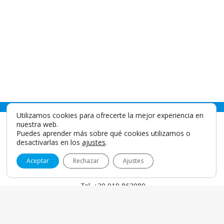
Utilizamos cookies para ofrecerte la mejor experiencia en
nuestra web.
Puedes aprender más sobre qué cookies utilizamos o
desactivarlas en los
ajustes
.
Aceptar
Rechazar
Ajustes
IDS SpA
Via Valletta San Cristoforo, 28/10 17100 Savona - Italy
info@idsdental.it
Tel. +39 019 862080
Fax +39 019 2304865
P.I. 00786780098