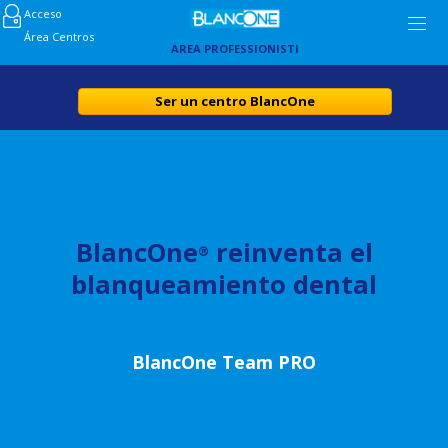
Acceso
Área Centros
AREA PROFESSIONISTI
Ser un centro BlancOne
BlancOne
reinventa el
®
blanqueamiento dental
BlancOne Team PRO