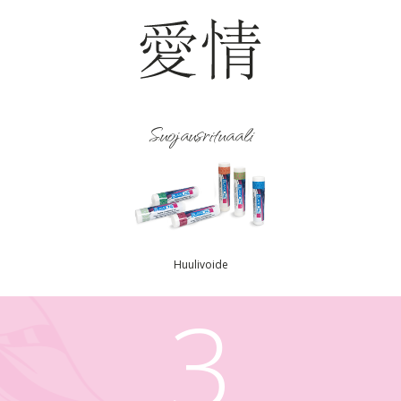
Suojausrituaali
Huulivoide
3