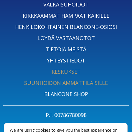
VALKAISUHOIDOT
KIRKKAAMMAT HAMPAAT KAIKILLE
HENKILÖKOHTAINEN BLANCONE-OSIOSI
LÖYDÄ VASTAANOTOT
TIETOJA MEISTÄ
YHTEYSTIEDOT
KESKUKSET
SUUNHOIDON AMMATTILAISILLE
BLANCONE SHOP
P.I. 00786780098
PRIVACY POLICY FOR PATIENTS
TIETOSUOJAKÄYTÄNTÖ
EVÄSTEET
We are using cookies to give you the best experience on