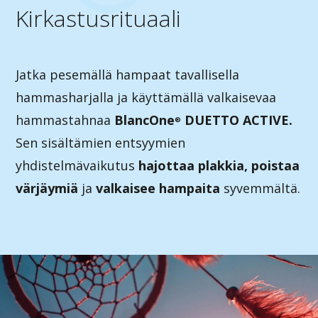
Kirkastusrituaali
Jatka pesemällä hampaat tavallisella
hammasharjalla ja käyttämällä valkaisevaa
hammastahnaa
BlancOne
DUETTO ACTIVE.
®
Sen sisältämien entsyymien
yhdistelmävaikutus
hajottaa plakkia, poistaa
värjäymiä
ja
valkaisee hampaita
syvemmältä.