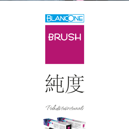
Puhdistusrituaali