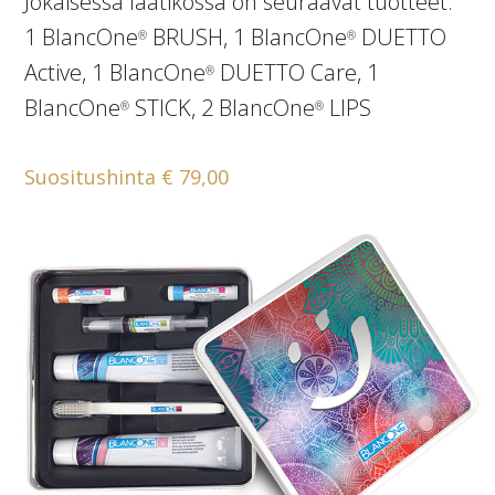
Jokaisessa laatikossa on seuraavat tuotteet:
1 BlancOne
BRUSH, 1 BlancOne
DUETTO
®
®
Active, 1 BlancOne
DUETTO Care, 1
®
BlancOne
STICK, 2 BlancOne
LIPS
®
®
Suositushinta € 79,00