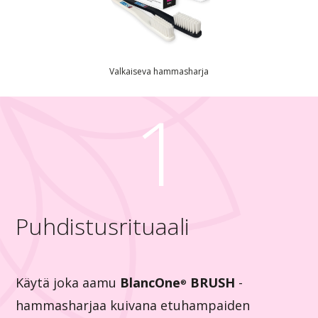
Valkaiseva hammasharja
1
Puhdistusrituaali
Käytä joka aamu
BlancOne
BRUSH
-
®
hammasharjaa kuivana etuhampaiden