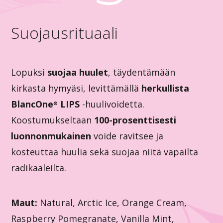
Suojausrituaali
Lopuksi
suojaa huulet
, täydentämään
kirkasta hymyäsi, levittämällä
herkullista
BlancOne
LIPS
-huulivoidetta.
®
Koostumukseltaan
100-prosenttisesti
luonnonmukainen
voide ravitsee ja
kosteuttaa huulia sekä suojaa niitä vapailta
radikaaleilta.
Maut:
Natural, Arctic Ice, Orange Cream,
Raspberry Pomegranate, Vanilla Mint,