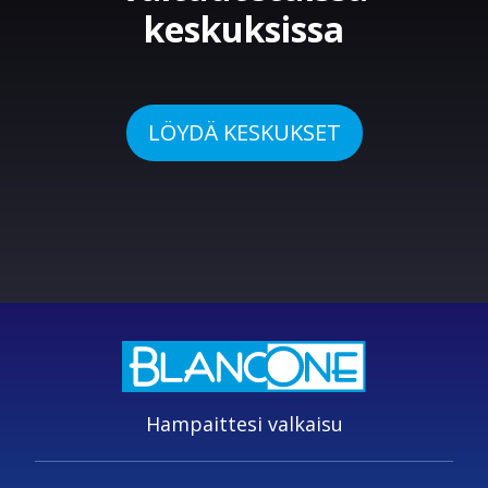
keskuksissa
LÖYDÄ KESKUKSET
Hampaittesi valkaisu