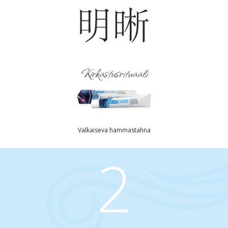
Kirkastusrituaali
Valkaiseva hammastahna
2