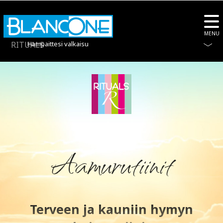
MENU
RITUALS
Hampaittesi valkaisu
Aamurutiinit
Terveen ja kauniin hymyn