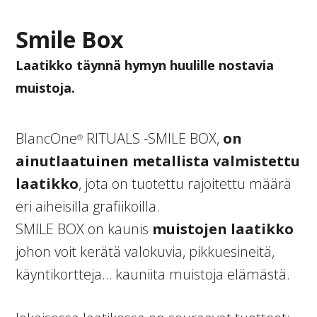
Smile Box
Laatikko täynnä hymyn huulille nostavia
muistoja.
BlancOne
RITUALS -SMILE BOX,
on
®
ainutlaatuinen metallista valmistettu
laatikko
, jota on tuotettu rajoitettu määrä
eri aiheisilla grafiikoilla.
SMILE BOX on kaunis
muistojen laatikko
johon voit kerätä valokuvia, pikkuesineitä,
käyntikortteja… kauniita muistoja elämästä.