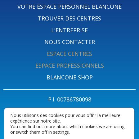
VOTRE ESPACE PERSONNEL BLANCONE
TROUVER DES CENTRES
L'ENTREPRISE
NOUS CONTACTER
ESPACE CENTRES
ESPACE PROFESSIONNELS
BLANCONE SHOP
P.I. 00786780098
PRIVACY POLICY FOR PATIENTS
POLITIQUE DE CONFIDENTIALITÉ
Nous utilisons des cookies pour vous offrir la meilleure
expérience sur notre site.
COOKIES
ACCESSIBILITY STATEMENT
You can find out more about which cookies we are using
or switch them off in
settings
.