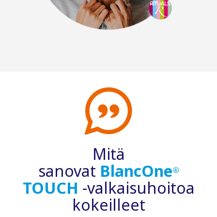
Mitä
sanovat
BlancOne
®
TOUCH
-valkaisuhoitoa
kokeilleet