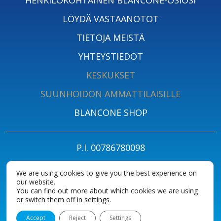
LÖYDÄ VASTAANOTOT
TIETOJA MEISTÄ
YHTEYSTIEDOT
KESKUKSET
SUUNHOIDON AMMATTILAISILLE
BLANCONE SHOP
P.I. 00786780098
PRIVACY POLICY FOR PATIENTS
TIETOSUOJAKÄYTÄNTÖ
EVÄSTEET
We are using cookies to give you the best experience on
our website.
ACCESSIBILITY STATEMENT
You can find out more about which cookies we are using
or switch them off in
settings
.
Accept
Reject
Settings