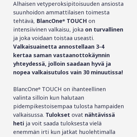
Alhaisen vetyperoksipitoisuuden ansiosta
suunhoidon ammattilaisen toimesta
tehtävä,
BlancOne
TOUCH
on
®
intensiivinen valkaisu, joka
on turvallinen
ja joka voidaan toistaa useasti.
Valkaisuainetta annostellaan 3-4
kertaa saman vastaanottokäynnin
yhteydessä, jolloin saadaan hyvä ja
nopea valkaisutulos vain 30 minuutissa!
BlancOne
TOUCH on ihanteellinen
®
valinta silloin kun halutaan
pidempikestoisempaa tulosta hampaiden
valkaisussa.
Tulokset
ovat
nähtävissä
heti
ja voit saada tuloksesta vielä
enemmän irti kun jatkat huolehtimalla