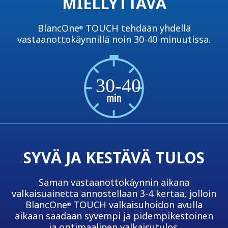
MIELLYTTÄVÄ
BlancOne
TOUCH tehdään yhdellä
®
vastaanottokäynnillä noin 30-40 minuutissa.
SYVÄ JA KESTÄVÄ TULOS
Saman vastaanottokäynnin aikana
valkaisuainetta annostellaan 3-4 kertaa, jolloin
BlancOne
TOUCH valkaisuhoidon avulla
®
aikaan saadaan syvempi ja pidempikestoinen
ja optimaalinen valkaisutulos.