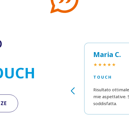
o
Maria C.
★★★★★
OUCH
TOUCH
Risultato ottimal
mie aspettative.
NZE
soddisfatta.