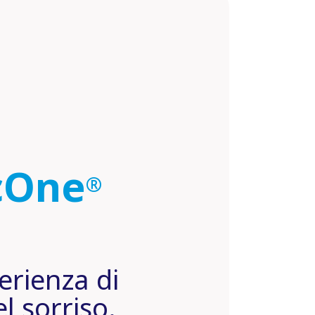
ncOne
®
erienza di
l sorriso.