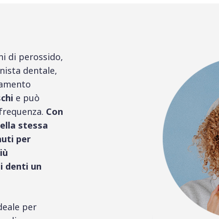
ni di perossido,
onista dentale,
camento
chi
e può
 frequenza.
Con
nella stessa
uti per
iù
i denti un
deale per