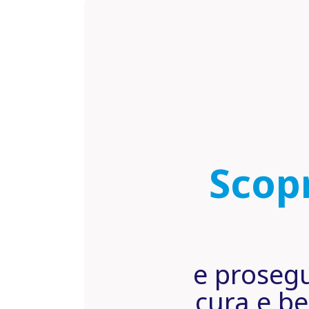
Scopr
e prosegu
cura e be