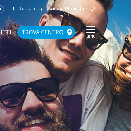
La tua area personale BlancOne
UTTI
TROVA CENTRO
MENU