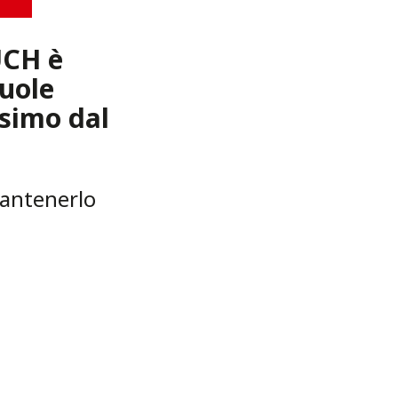
CH è
vuole
ssimo dal
mantenerlo