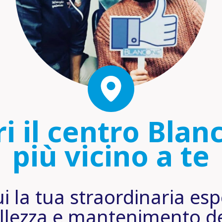
i il centro Bla
più vicino a te
i la tua straordinaria esp
llezza e mantenimento de