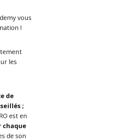
cademy vous
mation !
itement
ur les
ce de
eillés ;
PRO est en
r chaque
ues de son