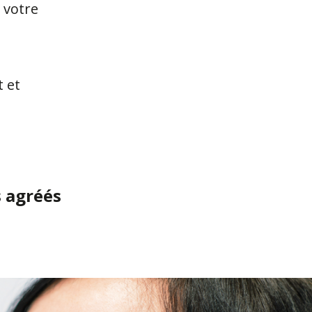
 votre
t et
s agréés