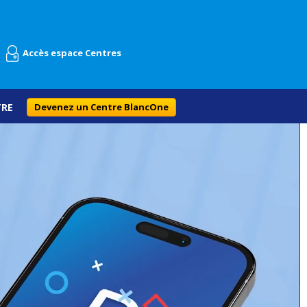
Accès espace Centres
TRE
Devenez un Centre BlancOne