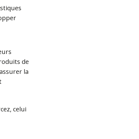
istiques
lopper
eurs
roduits de
 assurer la
t
cez, celui