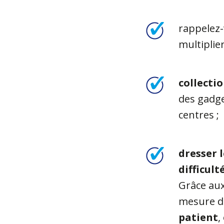
rappelez-
multiplier
collecti
des gadge
centres ;
dresser l
difficult
Grâce aux
mesure d
patient
,