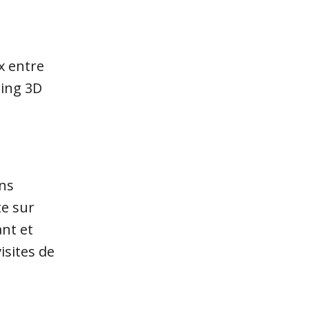
x entre
hing 3D
ons
te sur
ant et
isites de