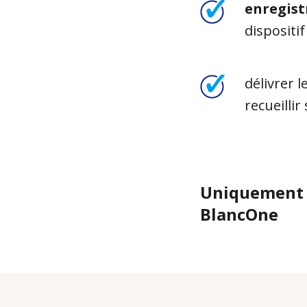
enregist
dispositif
délivrer l
recueillir
Uniquement p
BlancOne