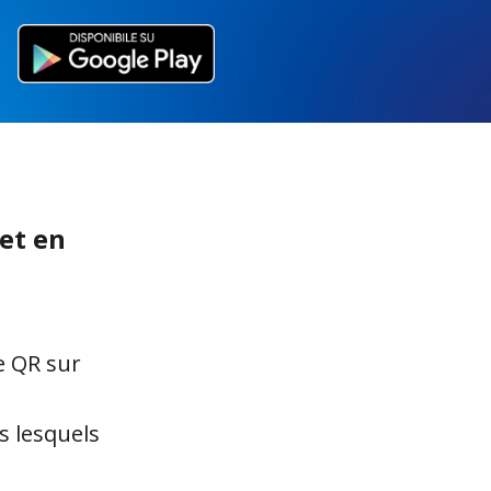
et en
e QR sur
s lesquels