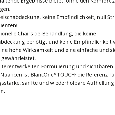
altende Ergebnisse bietet, ohne den Komfort 
igen.
eischabdeckung, keine Empfindlichkeit, null Str
tienten!
ionelle Chairside-Behandlung, die keine
abdeckung benötigt und keine Empfindlichkeit 
eine hohe Wirksamkeit und eine einfache und si
gewährleistet.
eiterentwickelten Formulierung und sichtbaren
7 Nuancen ist BlancOne
TOUCH
die Referenz für
®
+
ngsstarke, sanfte und wiederholbare Aufhellung 
en.