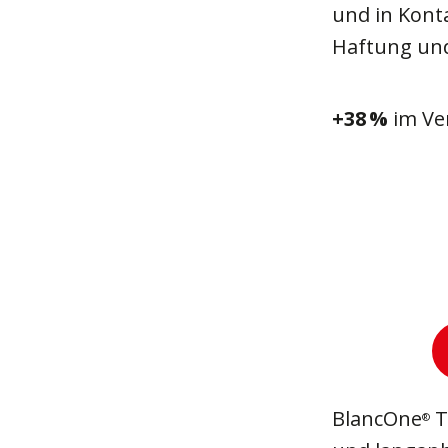
und in Kont
Haftung und
+38 %
im Ve
BlancOne
T
®