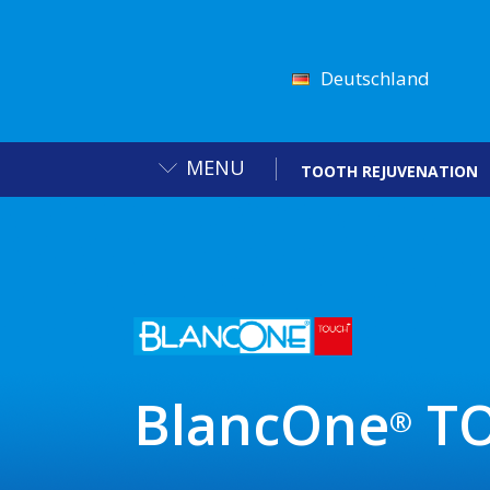
Deutschland
MENU
TOOTH REJUVENATION
BlancOne
T
®