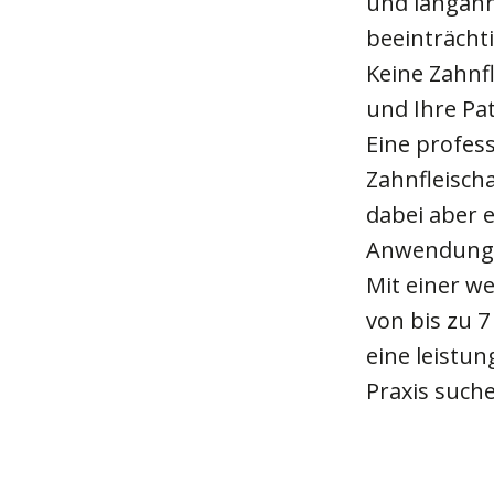
und langanh
beeinträcht
Keine Zahnfl
und Ihre Pa
Eine profess
Zahnfleisch
dabei aber 
Anwendung 
Mit einer w
von bis zu 
eine leistu
Praxis such