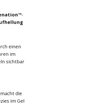
enation
™
-
Aufhellung
rch einen
uren im
ln sichtbar
n
macht die
zies im Gel