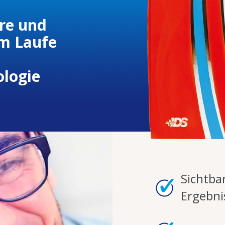
re und
im Laufe
ologie
Sichtba
Ergebni