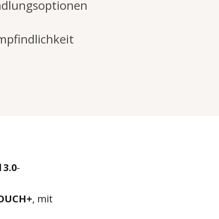
ndlungsoptionen
mpfindlichkeit
 3.0
-
OUCH
+
, mit