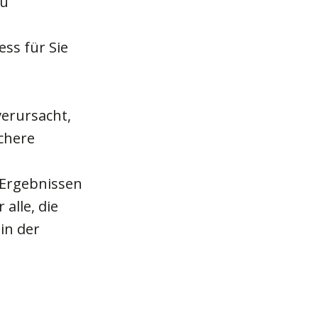
zu
ess für Sie
verursacht,
chere
 Ergebnissen
 alle, die
in der