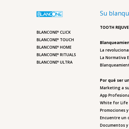
Su blanqu
TOOTH REJUV
BLANCONE
CLICK
®
BLANCONE
TOUCH
®
Blanqueamien
BLANCONE
HOME
®
La revolucion
BLANCONE
RITUALS
®
La Normativa E
BLANCONE
ULTRA
®
Blanqueamien
Por qué ser u
Marketing a su
App Profesion
White for Life
Promociones y
Encuentre un d
Documentos y 