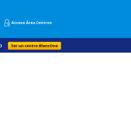
Acceso Área Centros
O
Ser un centro BlancOne