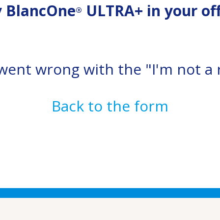
y BlancOne
ULTRA+ in your off
®
ent wrong with the "I'm not a 
Back to the form