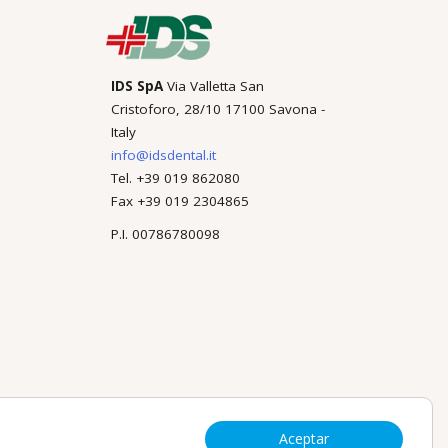
IDS SpA
Via Valletta San
Cristoforo, 28/10 17100 Savona -
Italy
info@idsdental.it
Tel. +39 019 862080
Fax +39 019 2304865
P.I. 00786780098
Aceptar