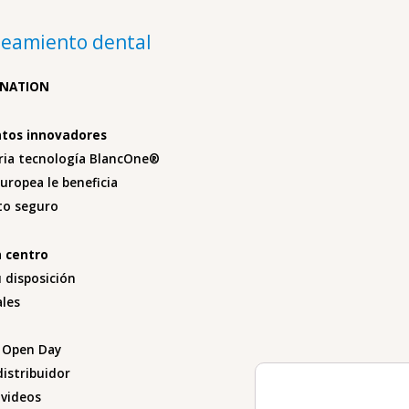
eamiento dental
ENATION
tos innovadores
aria tecnología BlancOne®
uropea le beneficia
to seguro
n centro
 disposición
ales
 Open Day
istribuidor
videos