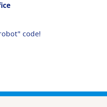
ice
robot" code!