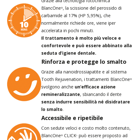
Grazie alla tecnologia fotochimica
BlancOne
, la scissione del perossido di
®
carbamide al 17% (HP 5,95%), che
normalmente richiede ore, viene iper
accelerata in pochi minuti.
Il trattamento è molto più veloce e
confortevole e può essere abbinato alla
seduta d’igiene dentale.
Rinforza e protegge lo smalto
Grazie alla nanoidrossiapatite e al sistema
Tooth Rejuvenation, i trattamenti BlancOne
®
svolgono anche
un’efficace azione
remineralizzante
, sbiancando il dente
senza indurre sensibilità né disidratare
lo smalto
.
Accessibile e ripetibile
Con sedute veloci e costo molto contenuto,
BlancOne
CLICK
può essere proposto ad
®
+