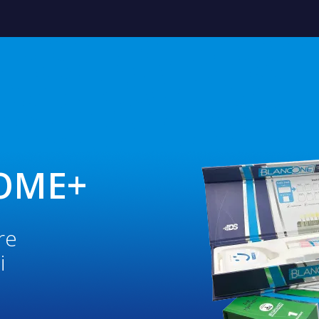
OME+
re
i