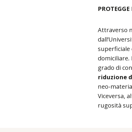
PROTEGGE 
Attraverso m
dall’Univers
superficiale
domiciliare.
grado di con
riduzione d
neo-materia
Viceversa, a
rugosità sup