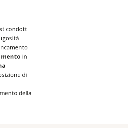
st condotti
rugosità
biancamento
tamento
in
na
sizione di
umento della