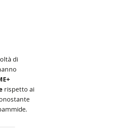
oltà di
 hanno
ME+
e
rispetto ai
 nonostante
arbammide.