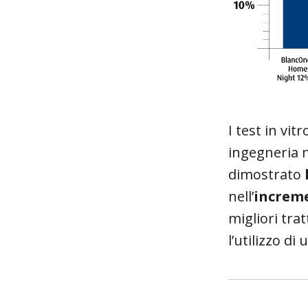
I test in vit
ingegneria m
dimostrato
nell’
increme
migliori tra
l’utilizzo d