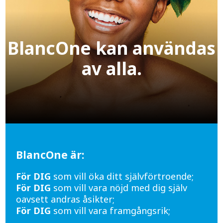
BlancOne kan användas
av alla.
BlancOne är:
För DIG
som vill öka ditt självförtroende;
För DIG
som vill vara nöjd med dig själv
oavsett andras åsikter;
För DIG
som vill vara framgångsrik;