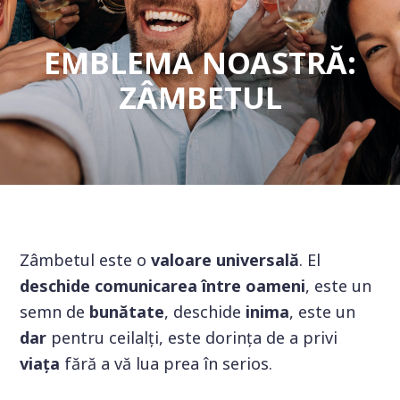
EMBLEMA NOASTRĂ:
ZÂMBETUL
Zâmbetul este o
valoare universală
. El
deschide comunicarea între oameni
, este un
semn de
bunătate
, deschide
inima
, este un
dar
pentru ceilalți, este dorința de a privi
viața
fără a vă lua prea în serios.