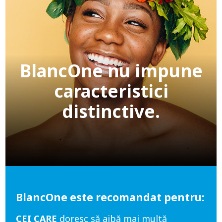
BlancOne nu impune
caracteristici
distinctive.
BlancOne este recomandat pentru:
CEI CARE
doresc să aibă mai multă