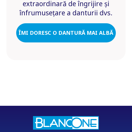
extraordinară de îngrijire și
înfrumusețare a danturii dvs.
ÎMI DORESC O DANTURĂ MAI ALBĂ