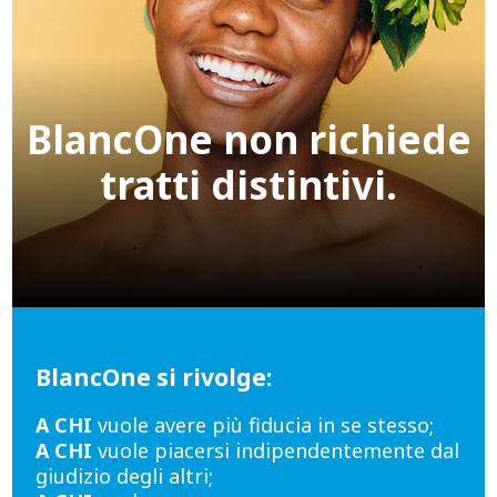
BlancOne non richiede
tratti distintivi.
BlancOne si rivolge:
A CHI
vuole avere più fiducia in se stesso;
A CHI
vuole piacersi indipendentemente dal
giudizio degli altri;