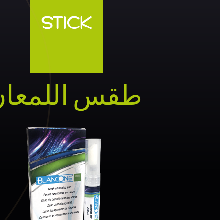
طقس اللمعان