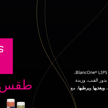
LIPS،
®
ذور القنب، وزبدة
طقس ا
،
ويغذيها
و
يرطبها
، مع