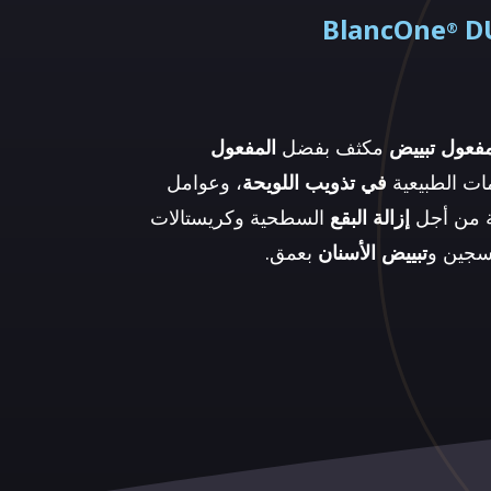
BlancOne
DU
®
فعول تبييض
مكثف بفضل
المفعول
مات الطبيعية
في تذويب اللويحة
، وعوامل
ية من أجل
إزالة البقع
السطحية وكريستالات
كسجين و
تبييض الأسنان
بعمق.