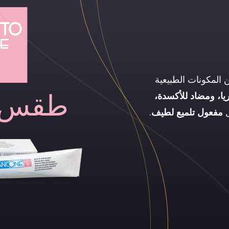
المكونات الطبيعية
يا، ومضاد للأكسدة،
طقس ا
ل
مفعول تلميع لطيف
.