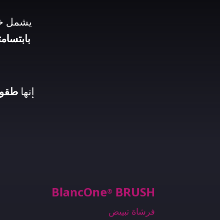
يشمل خط One
بابتسام
إنها
طقوس
BlancOne
BRUSH
®
فرشاة تبييض