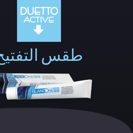
طقس التفتيح