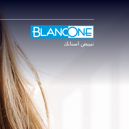
تبييض اسنانك