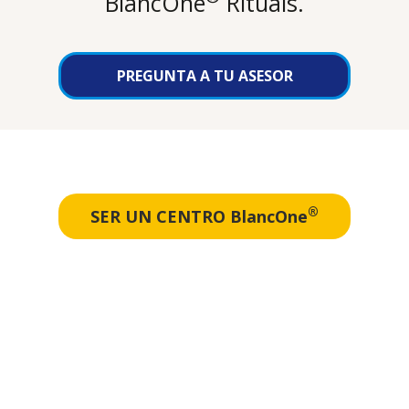
BlancOne
Rituals.
PREGUNTA A TU ASESOR
®
SER UN CENTRO BlancOne