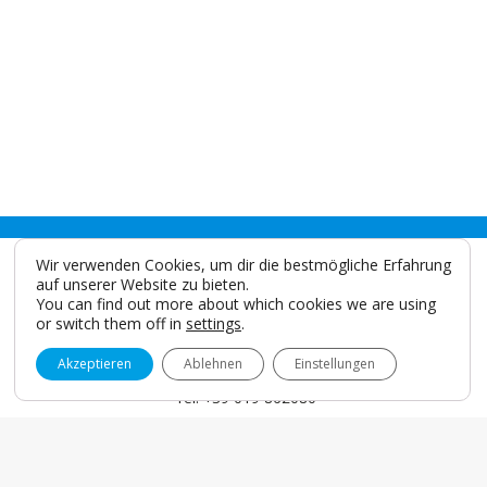
Wir verwenden Cookies, um dir die bestmögliche Erfahrung
auf unserer Website zu bieten.
You can find out more about which cookies we are using
or switch them off in
settings
.
IDS SpA
Via Valletta San Cristoforo, 28/10 17100 Savona - Italy
Akzeptieren
Ablehnen
Einstellungen
info@idsdental.it
Tel. +39 019 862080
Fax +39 019 2304865
P.I. 00786780098