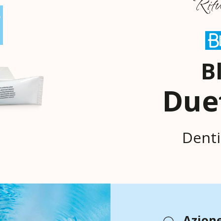
Ritu
B
Due
Denti
Azione