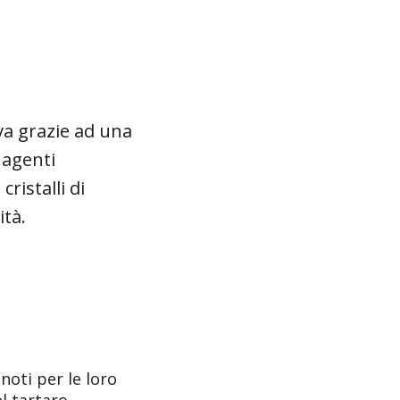
va grazie ad una
 agenti
ristalli di
ità.
noti per le loro
l tartaro.