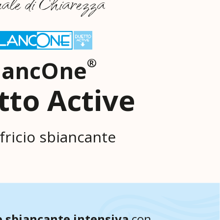
ale di Chiarezza
®
lancOne
tto Active
fricio sbiancante
 sbiancante intensiva
con