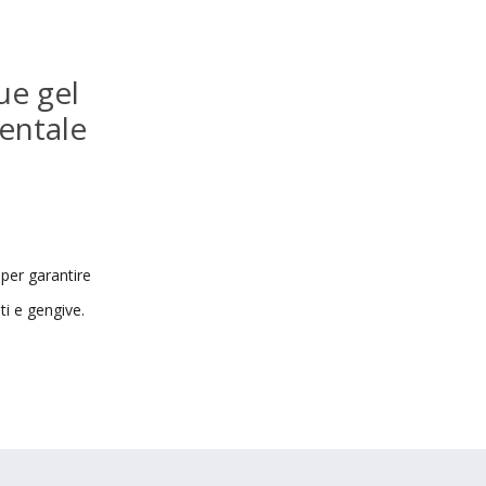
ue gel
dentale
 per garantire
ti e gengive.