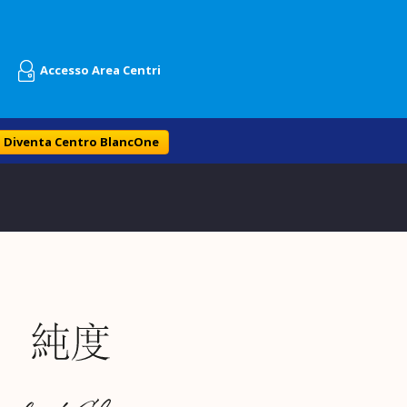
Accesso Area Centri
Diventa Centro BlancOne