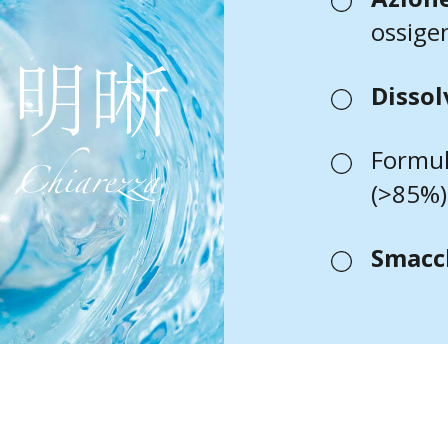
ossige
Dissol
Formul
(>85%)
Smacc