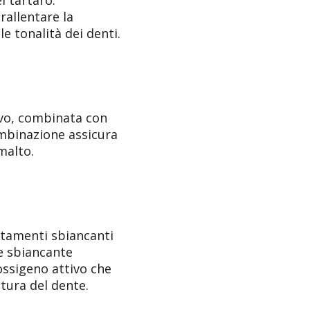
rallentare la
e tonalità dei denti.
sivo, combinata con
ombinazione assicura
malto.
attamenti sbiancanti
ne sbiancante
ossigeno attivo che
tura del dente.