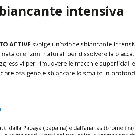
biancante intensiva
TO ACTIVE
svolge un’azione sbiancante intensi
nata di enzimi naturali per dissolvere la placca,
ressivi per rimuovere le macchie superficiali e c
sciare ossigeno e sbiancare lo smalto in profond
a
atti dalla Papaya (papaina) e dall’ananas (bromelina) 
, e come coadiuvanti nel prevenire la formazione de