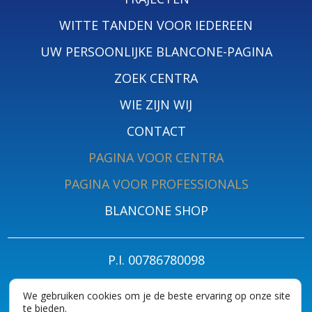
WITTE TANDEN VOOR IEDEREEN
UW PERSOONLIJKE BLANCONE-PAGINA
ZOEK CENTRA
WIE ZIJN WIJ
CONTACT
PAGINA VOOR CENTRA
PAGINA VOOR PROFESSIONALS
BLANCONE SHOP
P.I. 00786780098
PRIVACY POLICY FOR PATIENTS
PRIVACYBELEID
COOKIES
We gebruiken cookies om je de beste ervaring op onze site
te bieden.
ACCESSIBILITY STATEMENT