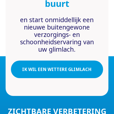
buurt
en start onmiddellijk een
nieuwe buitengewone
verzorgings- en
schoonheidservaring van
uw glimlach.
IK WIL EEN WITTERE GLIMLACH
ZICHTBARE VERBETERING