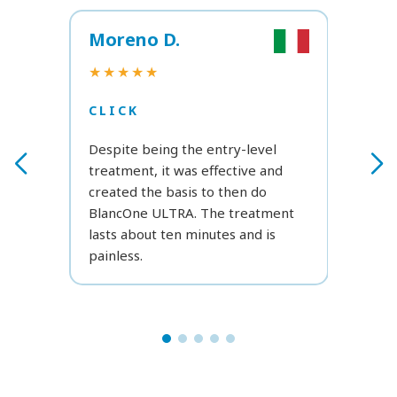
Moreno D.
Ela
★★
★★★★★
CLI
CLICK
Reall
Despite being the entry-level
was a
treatment, it was effective and
have
created the basis to then do
at h
BlancOne ULTRA. The treatment
Fanta
lasts about ten minutes and is
use i
painless.