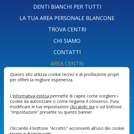
DENTI BIANCHI PER TUTTI
LA TUA AREA PERSONALE BLANCONE
TROVA CENTRI
CHI SIAMO
CONTATTI
AREA CENTRI
AREA PROFESSIONISTI
Questo sito utilizza cookie tecnici e di profilazione propri
per offrirti la migliore esperienza.
SHOP BLANCONE
L’
informativa estesa
permette di capire come scegliere i
cookie da autorizzare o come negarne il consenso. Puoi
modificare le tue impostazioni
cliccando qui
o sul bottone
P.I. 00786780098
"Impostazioni" presente su questo banner.
PRIVACY POLICY PAZIENTI
PRIVACY POLICY
COOKIES
Cliccando il bottone "Accetto" acconsenti all'uso dei cookie
DICHIARAZIONE ACCESSIBILITÀ
tecnici e di terze parti.