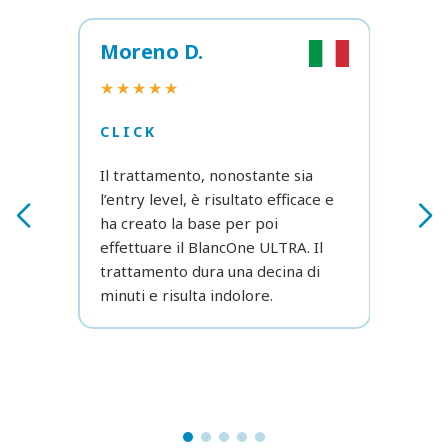
Moreno D.
Ela
★★
★★★★★
CLI
CLICK
Veram
Il trattamento, nonostante sia
Ero u
l’entry level, è risultato efficace e
dei 
ha creato la base per poi
stup
effettuare il BlancOne ULTRA. Il
più b
trattamento dura una decina di
sicur
minuti e risulta indolore.