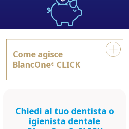
Come agisce
BlancOne
CLICK
®
Chiedi al tuo dentista o
igienista dentale