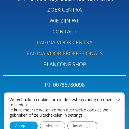
ZOEK CENTRA
WIE ZIJN WIJ
CONTACT
PAGINA VOOR CENTRA
PAGINA VOOR PROFESSIONALS
BLANCONE SHOP
P.I. 00786780098
PRIVACY POLICY FOR PATIENTS
PRIVACYBELEID
COOKIES
We gebruiken cookies om je de beste ervaring op onze site
te bieden.
ACCESSIBILITY STATEMENT
Je kunt meer te weten komen over welke cookies we
gebruiken of ze uitschakelen in
settings
.
Accepteer
Afwijzen
Instellingen