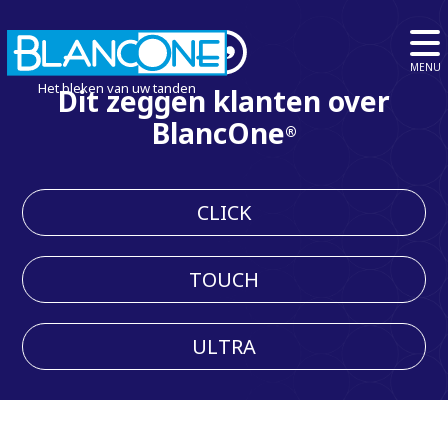
MENU
Het bleken van uw tanden
Dit zeggen klanten over
BlancOne
®
CLICK
TOUCH
ULTRA