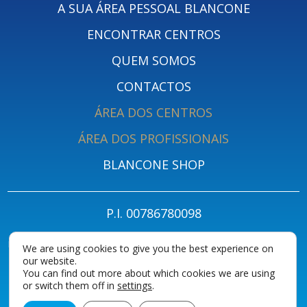
A SUA ÁREA PESSOAL BLANCONE
ENCONTRAR CENTROS
QUEM SOMOS
CONTACTOS
ÁREA DOS CENTROS
ÁREA DOS PROFISSIONAIS
BLANCONE SHOP
P.I. 00786780098
PRIVACY POLICY FOR PATIENTS
POLÍTICA DE PRIVACIDADE
COOKIES
We are using cookies to give you the best experience on
our website.
ACCESSIBILITY STATEMENT
You can find out more about which cookies we are using
or switch them off in
settings
.