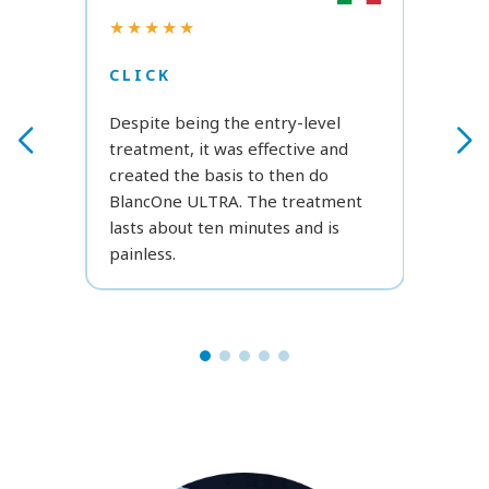
★★
★★★★★
CLI
CLICK
Reall
Despite being the entry-level
was a
treatment, it was effective and
have
created the basis to then do
at h
BlancOne ULTRA. The treatment
Fanta
lasts about ten minutes and is
use i
painless.