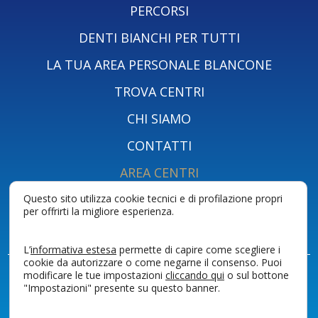
PERCORSI
DENTI BIANCHI PER TUTTI
LA TUA AREA PERSONALE BLANCONE
TROVA CENTRI
CHI SIAMO
CONTATTI
AREA CENTRI
AREA PROFESSIONISTI
Questo sito utilizza cookie tecnici e di profilazione propri
per offrirti la migliore esperienza.
SHOP BLANCONE
L’
informativa estesa
permette di capire come scegliere i
cookie da autorizzare o come negarne il consenso. Puoi
P.I. 00786780098
modificare le tue impostazioni
cliccando qui
o sul bottone
"Impostazioni" presente su questo banner.
PRIVACY POLICY PAZIENTI
PRIVACY POLICY
COOKIES