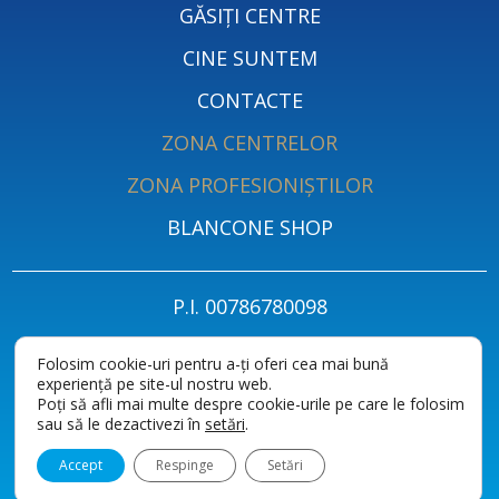
GĂSIȚI CENTRE
CINE SUNTEM
CONTACTE
ZONA CENTRELOR
ZONA PROFESIONIȘTILOR
BLANCONE SHOP
P.I. 00786780098
PRIVACY POLICY FOR PATIENTS
POLITICA DE CONFIDENȚIALITATE
Folosim cookie-uri pentru a-ți oferi cea mai bună
experiență pe site-ul nostru web.
MODULE COOKIE
ACCESSIBILITY STATEMENT
Poți să afli mai multe despre cookie-urile pe care le folosim
sau să le dezactivezi în
setări
.
Accept
Respinge
Setări