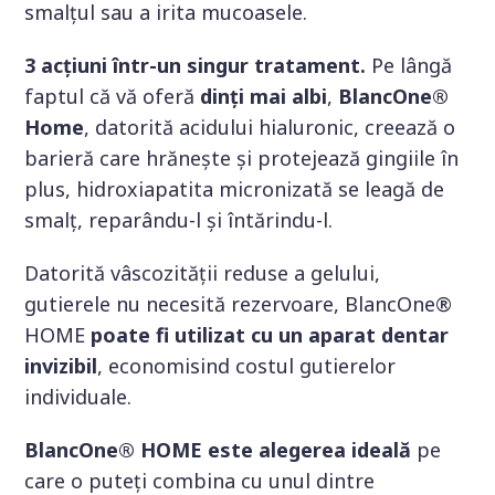
smalțul sau a irita mucoasele.
3 acțiuni într-un singur tratament.
Pe lângă
faptul că vă oferă
dinți mai albi
,
BlancOne®
Home
, datorită acidului hialuronic, creează o
barieră care hrănește și protejează gingiile în
plus, hidroxiapatita micronizată se leagă de
smalț, reparându-l și întărindu-l.
Datorită vâscozității reduse a gelului,
gutierele nu necesită rezervoare, BlancOne®
HOME
poate fi utilizat cu un aparat dentar
invizibil
, economisind costul gutierelor
individuale.
BlancOne® HOME este alegerea ideală
pe
care o puteți combina cu unul dintre