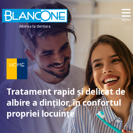
MENU
Albirea ta dentara
Tratament rapid și delicat de
albire a dinților, în confortul
propriei locuințe