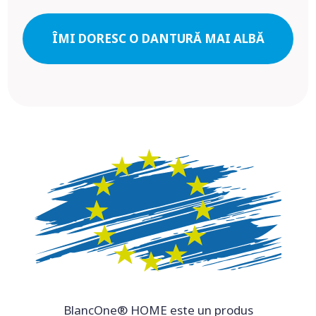
ÎMI DORESC O DANTURĂ MAI ALBĂ
BlancOne® HOME este un produs