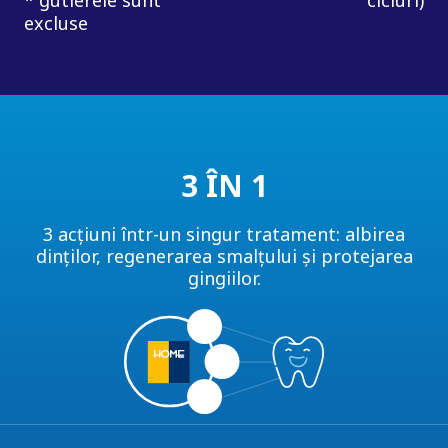
excluse
3 ÎN 1
3 acțiuni într-un singur tratament: albirea
dinților, regenerarea smalțului și protejarea
gingiilor.