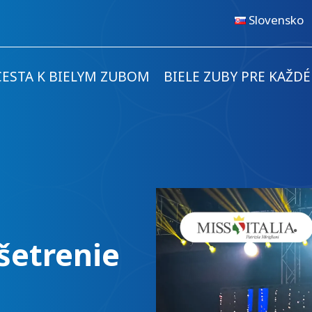
Slovensko
CESTA K BIELYM ZUBOM
BIELE ZUBY PRE KAŽD
šetrenie
BlancOne
®
nový
zmyse