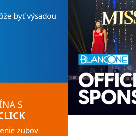
dôveru
a
n
ôže byť výsadou
harmóniu.
Tu nájdete ošetreni
ÍNA S
CLICK
lenie zubov