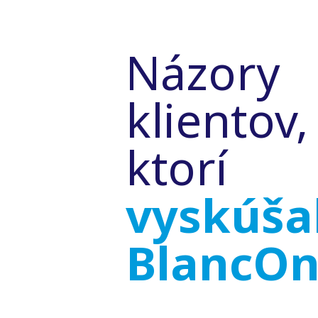
Názory
klientov,
ktorí
vyskúšal
BlancO