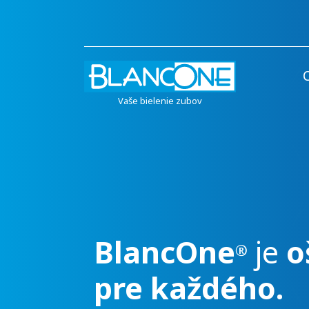
Vaše bielenie zubov
BlancOne
je
o
®
lenie
pre každého.