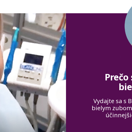
Prečo
bi
Vydajte sa s B
bielym zubom.
účinnejši