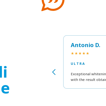
Antonio D.
★★★★★
i
ULTRA
Exceptional whitening
ne
with the result obtai