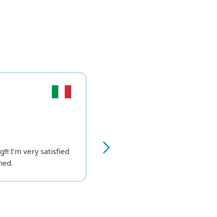
Gianluca G.
★★★★
ULTRA
!!! I’m very satisfied
Great result!!!
ned.