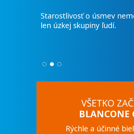
Starostlivosť o úsmev nem
len úzkej skupiny ľudí.
nalý
VŠETKO ZAČ
BLANCONE 
Rýchle a účinné bie