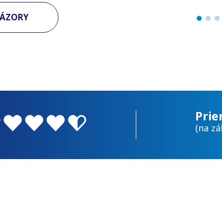
NÁZORY
Prie
(na zá