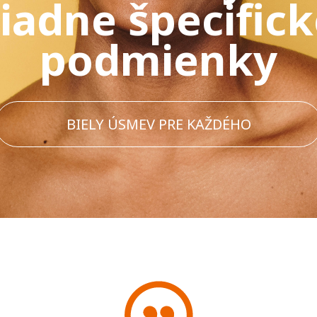
iadne špecific
podmienky
BIELY ÚSMEV PRE KAŽDÉHO