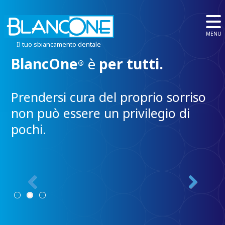
MENU
Il tuo sbiancamento dentale
BlancOne
è
per tutti.
B
®
e.
c
Prendersi cura del proprio sorriso
s
non può essere un privilegio di
e
pochi.
T
a 