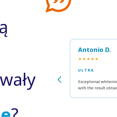
ą
Antonio D.
★★★★★
wały
ULTRA
Exceptional whitening
with the result obtai
ne
?