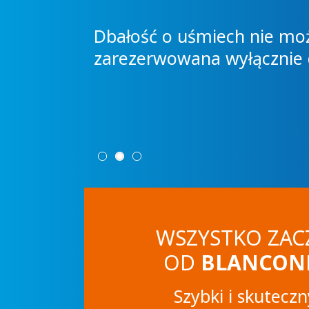
Dbałość o uśmiech nie mo
zarezerwowana wyłącznie 
osoby
m
WSZYSTKO ZAC
OD
BLANCONE
Szybki i skutecz