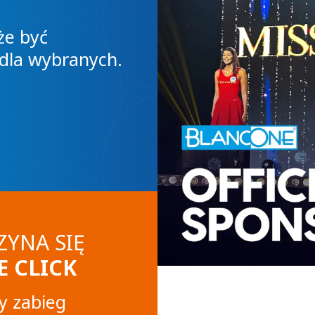
bezpiecze
że być
równowag
dla wybranych.
Każdy znajdzie zabie
ZYNA SIĘ
 CLICK
ny zabieg