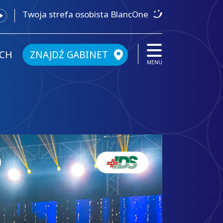
Twoja strefa osobista BlancOne
ICH
ZNAJDŹ GABINET
MENU
daje nową
BlancO
ć, nowe
profesj