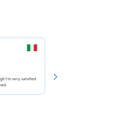
Gianluca G.
★★★★
ULTRA
!!! I’m very satisfied
Great result!!!
ned.