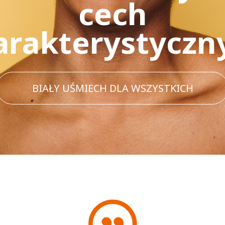
cech
arakterystyczn
BIAŁY UŚMIECH DLA WSZYSTKICH