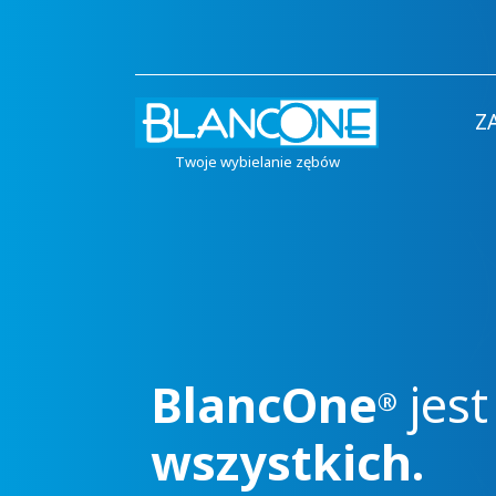
Z
Twoje wybielanie zębów
BlancOne
jes
®
wszystkich.