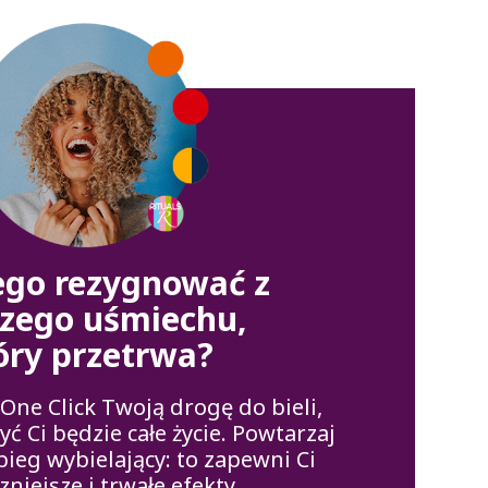
ego rezygnować z
szego uśmiechu,
óry przetrwa?
cOne Click Twoją drogę do bieli,
ć Ci będzie całe życie. Powtarzaj
bieg wybielający: to zapewni Ci
zniejsze i trwałe efekty.