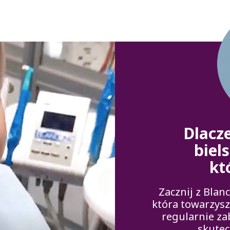
Dlacz
biel
kt
Zacznij z Blan
która towarzyszy
regularnie za
skutec