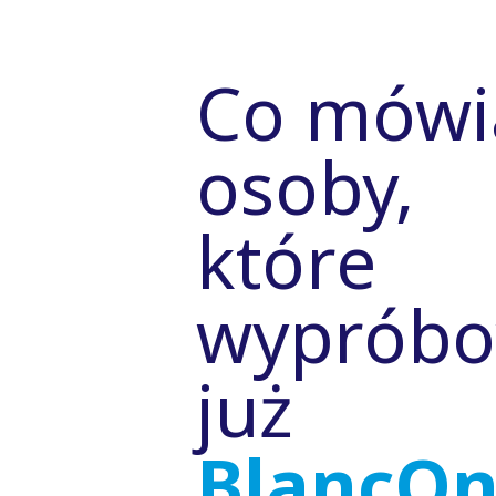
Co mówi
osoby,
które
wypróbo
już
BlancO