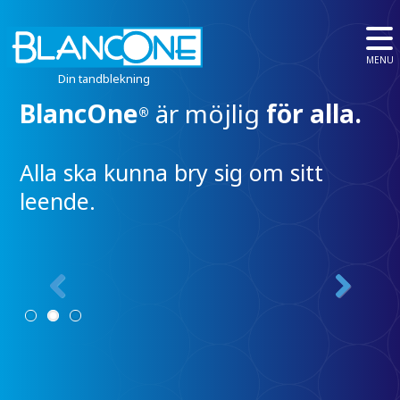
MENU
Din tandblekning
BlancOne
är möjlig
för alla.
B
®
m
Alla ska kunna bry sig om sitt
b
leende.
D