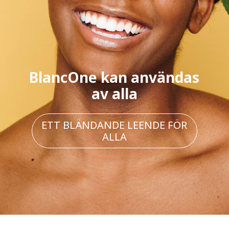
BlancOne kan användas
av alla
ETT BLÄNDANDE LEENDE FÖR
ALLA