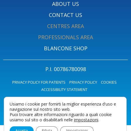
ABOUT US
CONTACT US
CENTRES AREA
PROFESSIONALS AREA
BLANCONE SHOP
P.I. 00786780098
PRIVACY POLICY FOR PATIENTS
PRIVACY POLICY
COOKIES
ACCESSIBILITY STATEMENT
Usiamo i cookie per fornirti la miglior esperienza d'uso e
navigazione sul nostro sito web.
Puoi trovare altre informazioni riguardo a quali cookie
usiamo sul sito o disabilitarli nelle
impostazioni
.
Accetta
Rifiuta
Impostazioni