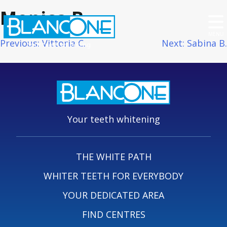
Monica B.
MENU
Post
Previous:
Vittoria C.
Next:
Sabina B.
Your teeth whitening
navigation
Your teeth whitening
THE WHITE PATH
WHITER TEETH FOR EVERYBODY
YOUR DEDICATED AREA
FIND CENTRES