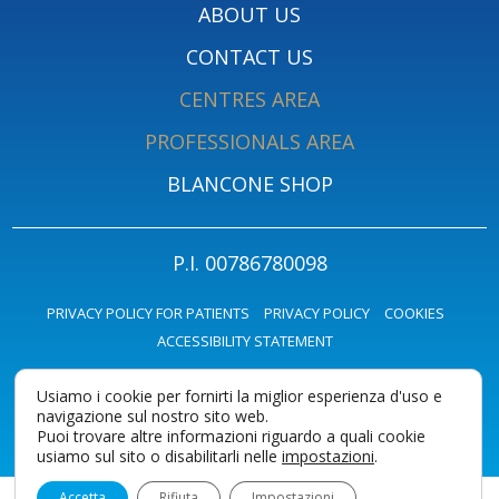
ABOUT US
CONTACT US
CENTRES AREA
PROFESSIONALS AREA
BLANCONE SHOP
P.I. 00786780098
PRIVACY POLICY FOR PATIENTS
PRIVACY POLICY
COOKIES
ACCESSIBILITY STATEMENT
Usiamo i cookie per fornirti la miglior esperienza d'uso e
navigazione sul nostro sito web.
Puoi trovare altre informazioni riguardo a quali cookie
usiamo sul sito o disabilitarli nelle
impostazioni
.
Accetta
Rifiuta
Impostazioni