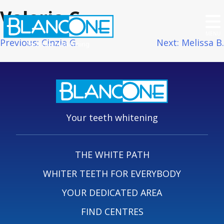
Valeria C.
MENU
Post
Previous:
Cinzia G.
Next:
Melissa B.
Your teeth whitening
navigation
Your teeth whitening
THE WHITE PATH
WHITER TEETH FOR EVERYBODY
YOUR DEDICATED AREA
FIND CENTRES