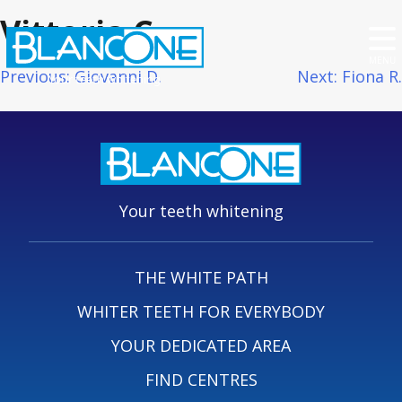
Vittoria C.
MENU
Post
Previous:
Giovanni D.
Next:
Fiona R.
Your teeth whitening
navigation
Your teeth whitening
THE WHITE PATH
WHITER TEETH FOR EVERYBODY
YOUR DEDICATED AREA
FIND CENTRES