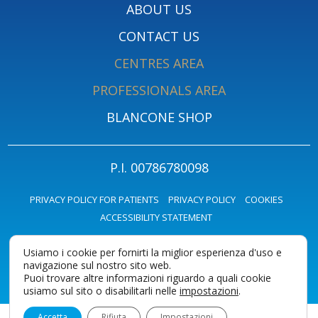
ABOUT US
CONTACT US
CENTRES AREA
PROFESSIONALS AREA
BLANCONE SHOP
P.I. 00786780098
PRIVACY POLICY FOR PATIENTS
PRIVACY POLICY
COOKIES
ACCESSIBILITY STATEMENT
Usiamo i cookie per fornirti la miglior esperienza d'uso e
navigazione sul nostro sito web.
Puoi trovare altre informazioni riguardo a quali cookie
usiamo sul sito o disabilitarli nelle
impostazioni
.
Accetta
Rifiuta
Impostazioni